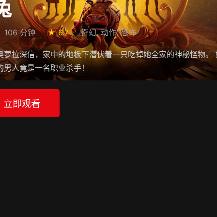
兔
106 分钟
★ 6.7
奇幻, 动作, 恐怖
奥萝拉深信，家中的地板下潜伏着一只吃掉她全家的神秘怪物。
的男人竟是一名职业杀手！
▶ 立即观看