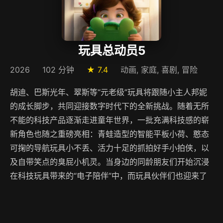
玩具总动员5
2026
102 分钟
★ 7.4
动画, 家庭, 喜剧, 冒险
胡迪、巴斯光年、翠斯等“元老级”玩具将跟随小主人邦妮
的成长脚步，共同迎接数字时代下的全新挑战。随着无所
不能的科技产品逐渐走进童年世界，一批充满科技感的崭
新角色也随之重磅亮相：青蛙造型的智能平板小荷、憨态
可掬的导航玩具小不丢、活力十足的抓拍好手小拍侠，以
及自带笑点的臭屁小机灵。当身边的同龄朋友们开始沉浸
在科技玩具带来的“电子陪伴”中，而玩具伙伴们也迎来了
前所未有的生存难题：在屏幕占据注意力的时代，玩具的
时代真的结束了吗？在“被取代”危机的当下，这群玩具伙
伴还能否携手，帮助邦妮找回属于自己的真实友谊与快