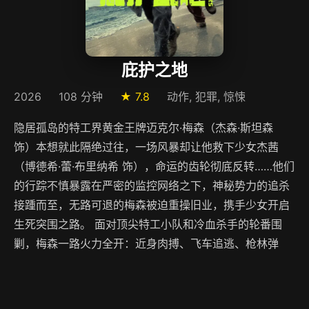
庇护之地
2026
108 分钟
★ 7.8
动作, 犯罪, 惊悚
隐居孤岛的特工界黄金王牌迈克尔·梅森（杰森·斯坦森
饰）本想就此隔绝过往，一场风暴却让他救下少女杰茜
（博德希·蕾·布里纳希 饰），命运的齿轮彻底反转……他们
的行踪不慎暴露在严密的监控网络之下，神秘势力的追杀
接踵而至，无路可退的梅森被迫重操旧业，携手少女开启
生死突围之路。 面对顶尖特工小队和冷血杀手的轮番围
剿，梅森一路火力全开：近身肉搏、飞车追逃、枪林弹
雨，硬核爽战全程高能！随着追杀不断升级，层层阴谋被
逐一揭开，互相防备的两人成为彼此唯一的依靠。当滔天
阴谋席卷而来，他们能否冲破死局？这份绝境中的守护，