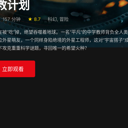
救计划
157 分钟
★ 8.7
科幻, 冒险
在被“吃”掉，绝望吞噬着地球。一名“平凡”的中学教师背负全人
位外星萌友，一个同样身陷绝境的外星工程师，这对“宇宙搭子”
下攻克重重科学谜题，寻回唯一的希望火种？
▶ 立即观看