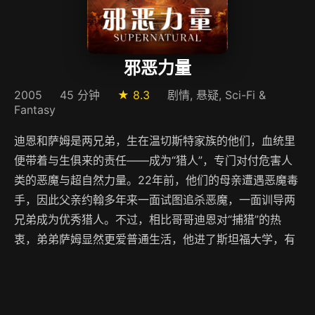
邪恶力量
2005
45 分钟
★ 8.3
剧情, 悬疑, Sci-Fi &
Fantasy
迪恩和萨姆是两兄弟，生在温切斯特家族的他们，血统里
便带着与生俱来的责任——成为“猎人”，专门对付危害人
类的恶魔与超自然力量。22年前，他们的母亲遭遇恶魔毒
手，因此父亲约翰多年来一面试图追杀恶魔，一面训导两
兄弟成为优秀猎人。不过，相比哥哥迪恩对“捕猎”的热
衷，弟弟萨姆显然更爱普通生活，他进了斯坦福大学，有
了美丽女友，一心要与古怪家庭脱离关系。怎料一次捕猎
活动中父亲失踪，迪恩只能召来弟弟协助，萨姆先是勉为
其难，但随着调查深入，他发现命中注定的事根本无法凭