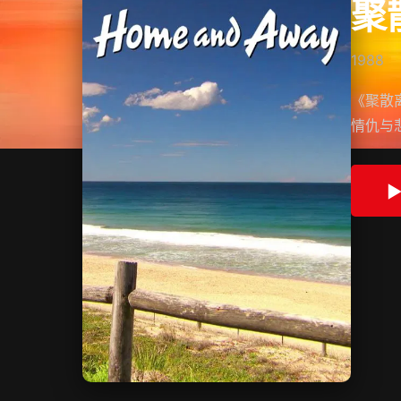
聚
1988
《聚散离
情仇与