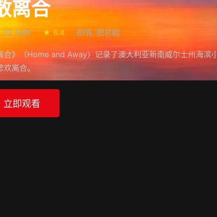
散离合
22 分钟
★ 6.4
剧情, 肥皂剧
合》（Home and Away）记录了澳大利亚新南威尔士州海滨
悲欢离合。
▶ 立即观看