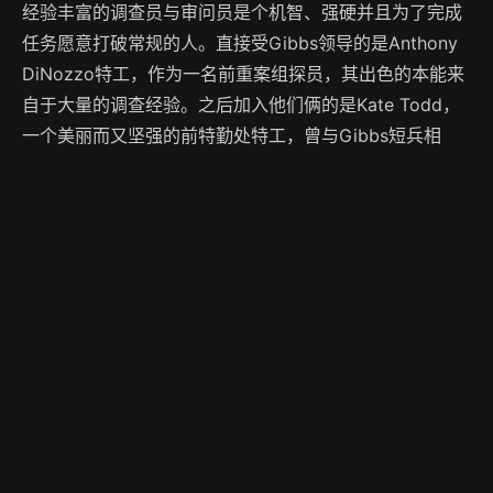
经验丰富的调查员与审问员是个机智、强硬并且为了完成
任务愿意打破常规的人。直接受Gibbs领导的是Anthony
DiNozzo特工，作为一名前重案组探员，其出色的本能来
自于大量的调查经验。之后加入他们俩的是Kate Todd，
一个美丽而又坚强的前特勤处特工，曾与Gibbs短兵相
接。还有从事技术分析工作的Abby Sciuto，是一名天才
科学家，她那黑色幽默与哥特风格的装扮相得益彰。新加
入小队的是Timothy McGee，麻省理工学院（MIT，剧中
经常会提到）的毕业生，他对电脑的精通使他在Gibbs率
领的小组中成为一名见习特工。在小组背后默默支持的是
法医Donald \"Ducky\" Mallard，他见多识广。从谋杀、
间谍活动到恐怖活动、盗窃潜艇，这些特工们为了调查所
有与海军及海军陆战队相关的犯罪活动，足迹遍布全世
界。