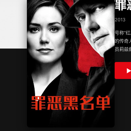
罪
2013
号称“
的传奇
员莉兹