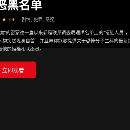
恶黑名单
★ 7.6
剧情, 犯罪, 悬疑
红魔”的雷蒙德一直以来都是联邦调查局通缉名单上的“常驻人员
人物突然现身自首，并且声称能够提供关于恐怖分子兰科的最新
做他的搭档和联络员。
▶ 立即观看