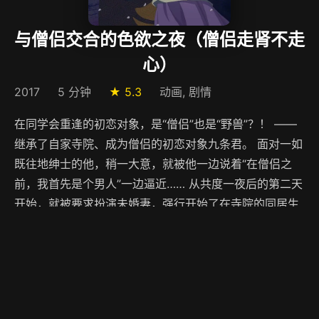
与僧侣交合的色欲之夜（僧侣走肾不走
心）
2017
5 分钟
★ 5.3
动画, 剧情
在同学会重逢的初恋对象，是“僧侣”也是“野兽”？！ ——
继承了自家寺院、成为僧侣的初恋对象九条君。 面对一如
既往地绅士的他，稍一大意，就被他一边说着“在僧侣之
前，我首先是个男人”一边逼近…… 从共度一夜后的第二天
开始，就被要求扮演未婚妻，强行开始了在寺院的同居生
活。 在明明是僧侣却如同野兽般的他的攻势下，24小时
都心动不止……
▶ 立即观看