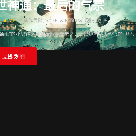
世神通：最后的气宗
★ 7.8
动作冒险, Sci-Fi & Fantasy, 剧情, 家庭
神通王”的小男孩必须掌握四种元素之力，以拯救战火纷飞的世界
▶ 立即观看