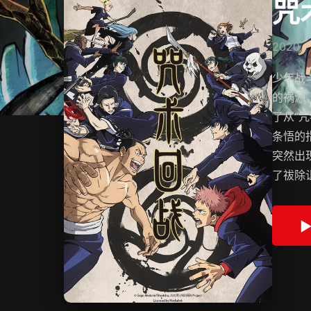
咒
2020
少年战
的祸源
了从“
条悟的
突然出
了祓除