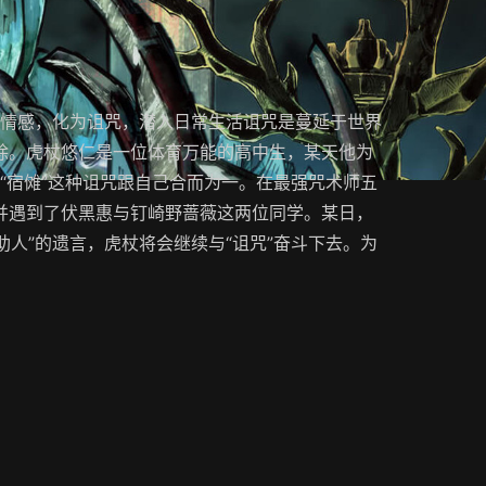
面情感，化为诅咒，潜入日常生活诅咒是蔓延于世界
除。虎杖悠仁是一位体育万能的高中生，某天他为
让“宿傩”这种诅咒跟自己合而为一。在最强咒术师五
并遇到了伏黑惠与钉崎野蔷薇这两位同学。某日，
助人”的遗言，虎杖将会继续与“诅咒”奋斗下去。为