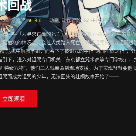
术回战
24 分钟
★ 8.6
动画, 动作冒险, Sci-Fi & Fantasy
斗着——「为寻求正确的死亡」。辛酸·后悔·耻辱人类产生的负
，最糟糕的情况下，会让人类踏入死亡，并且诅咒只能以诅咒祓
咒物”危机中解救学姐，而吞下了被诅咒的手指“两面宿傩之指”，
指引下，进入对诅咒专门机关「东京都立咒术高等专门学校」，
现“特级咒物”，他们三人就奉命到现场支援。为了实现爷爷要他“
诅咒而成为诅咒的少年，无法回头的壮阔故事开始了——
▶ 立即观看